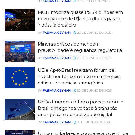
BY
FABIANA CEYHAN
2 DE JULHO DE 2026
MCTI mobiliza quase R$ 39 bilhões em
novo pacote de R$ 140 bilhões para a
indústria brasileira
BY
FABIANA CEYHAN
26 DE JUNHO DE 2026
Minerais críticos demandam
previsibilidade e segurança regulatória
BY
FABIANA CEYHAN
23 DE JUNHO DE 2026
UE e ApexBrasil realizam fórum de
investimentos com foco em minerais
críticos e transição energética
BY
FABIANA CEYHAN
22 DE JUNHO DE 2026
União Europeia reforça parceria com o
Brasil em agenda voltada à transição
energética e conectividade digital
BY
FABIANA CEYHAN
18 DE JUNHO DE 2026
Unicamp fortalece cooperação científica