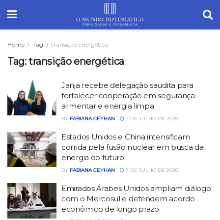
Home
Tag
transição energética
Tag:
transição energética
Janja recebe delegação saudita para
fortalecer cooperação em segurança
alimentar e energia limpa
BY
FABIANA CEYHAN
7 DE JULHO DE 2026
Estados Unidos e China intensificam
corrida pela fusão nuclear em busca da
energia do futuro
BY
FABIANA CEYHAN
7 DE JULHO DE 2026
Emirados Árabes Unidos ampliam diálogo
com o Mercosul e defendem acordo
econômico de longo prazo