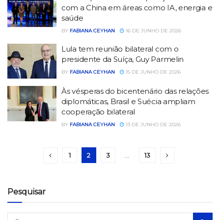
com a China em áreas como IA, energia e
saúde
BY
FABIANA CEYHAN
16 DE JUNHO DE 2026
Lula tem reunião bilateral com o
presidente da Suíça, Guy Parmelin
BY
FABIANA CEYHAN
15 DE JUNHO DE 2026
Às vésperas do bicentenário das relações
diplomáticas, Brasil e Suécia ampliam
cooperação bilateral
BY
FABIANA CEYHAN
13 DE JUNHO DE 2026
1
2
3
…
13
Pesquisar