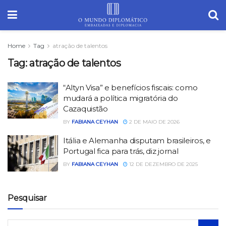
Home
Tag
atração de talentos
Tag:
atração de talentos
“Altyn Visa” e benefícios fiscais: como
mudará a política migratória do
Cazaquistão
BY
FABIANA CEYHAN
2 DE MAIO DE 2026
Itália e Alemanha disputam brasileiros, e
Portugal fica para trás, diz jornal
BY
FABIANA CEYHAN
12 DE DEZEMBRO DE 2025
Pesquisar