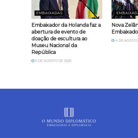
EMBAIXADAS
EMBAIXAD
Embaixador da Holanda faz a
Nova Zelân
abertura de evento de
Embaixador
doação de escultura ao
4 DE AGOSTO
Museu Nacional da
República
5 DE AGOSTO DE 2026