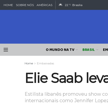
HOME
SOBRE NÓS
AMÉRICAS
22
Brasília
°C
O MUNDO NA TV
BRASIL
EM
Home
Embaixadas
Elie Saab lev
Estilista libanês promoveu show co
internacionais como Jennifer Lopez,