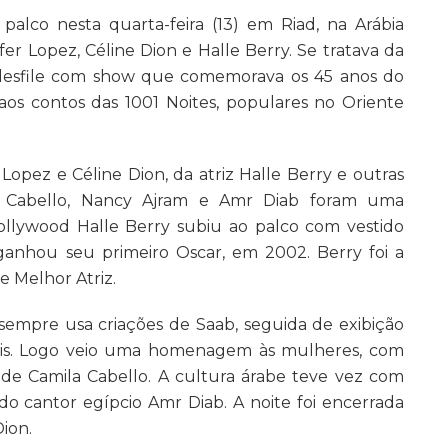
o palco nesta quarta-feira (13) em Riad, na Arábia
fer Lopez, Céline Dion e Halle Berry. Se tratava da
 desfile com show que comemorava os 45 anos do
a aos contos das 1001 Noites, populares no Oriente
 Lopez e Céline Dion, da atriz Halle Berry e outras
la Cabello, Nancy Ajram e Amr Diab foram uma
Hollywood Halle Berry subiu ao palco com vestido
nhou seu primeiro Oscar, em 2002. Berry foi a
e Melhor Atriz.
sempre usa criações de Saab, seguida de exibição
tais. Logo veio uma homenagem às mulheres, com
 de Camila Cabello. A cultura árabe teve vez com
o cantor egípcio Amr Diab. A noite foi encerrada
ion.