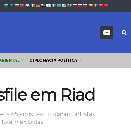
MBIENTAL
DIPLOMACIA POLÍTICA
sfile em Riad
us 45 anos. Participaram artistas
 foram exibidas.