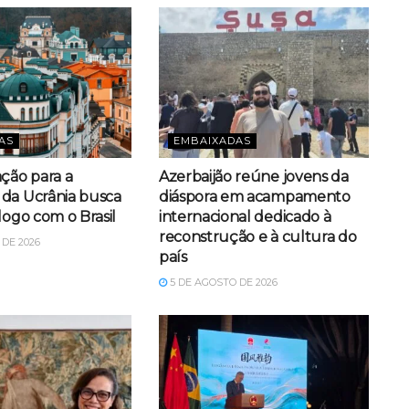
AS
EMBAIXADAS
ação para a
Azerbaijão reúne jovens da
da Ucrânia busca
diáspora em acampamento
logo com o Brasil
internacional dedicado à
reconstrução e à cultura do
DE 2026
país
5 DE AGOSTO DE 2026