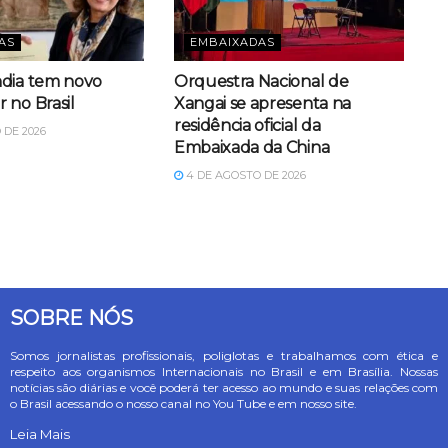
AS
EMBAIXADAS
dia tem novo
Orquestra Nacional de
 no Brasil
Xangai se apresenta na
residência oficial da
 DE 2026
Embaixada da China
4 DE AGOSTO DE 2026
SOBRE NÓS
Somos jornalistas profissionais, poliglotas e trabalhamos com ética e
respeito aos organismos Internacionais no Brasil e em Brasília. Nossas
notícias são diárias e você poderá ter acesso ao mundo e suas relações com
o Brasil acessando o nosso canal no You Tube e em nosso site.
Leia Mais