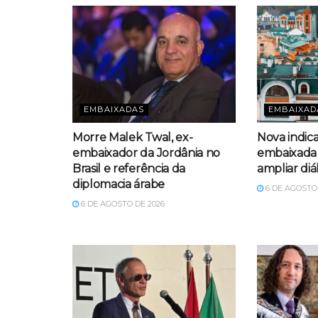
EMBAIXADAS
EMBAIXAD
Morre Malek Twal, ex-
Nova indic
embaixador da Jordânia no
embaixada 
Brasil e referência da
ampliar diá
diplomacia árabe
6 DE AGOSTO 
6 DE AGOSTO DE 2026