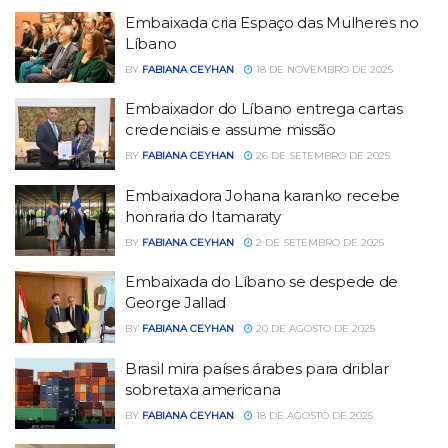
Embaixada cria Espaço das Mulheres no
Líbano
BY
FABIANA CEYHAN
18 DE NOVEMBRO DE 2025
Embaixador do Líbano entrega cartas
credenciais e assume missão
BY
FABIANA CEYHAN
26 DE SETEMBRO DE 2025
Embaixadora Johana karanko recebe
honraria do Itamaraty
BY
FABIANA CEYHAN
2 DE SETEMBRO DE 2025
Embaixada do Líbano se despede de
George Jallad
BY
FABIANA CEYHAN
20 DE AGOSTO DE 2025
Brasil mira países árabes para driblar
sobretaxa americana
BY
FABIANA CEYHAN
18 DE AGOSTO DE 2025