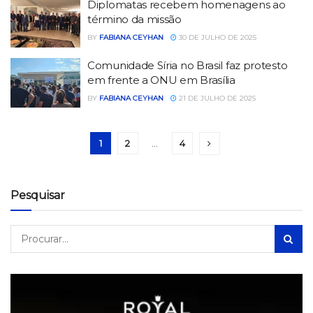
Diplomatas recebem homenagens ao
término da missão
BY
FABIANA CEYHAN
30 DE JULHO DE 2025
Comunidade Síria no Brasil faz protesto
em frente a ONU em Brasília
BY
FABIANA CEYHAN
21 DE JULHO DE 2025
1
2
…
4
Pesquisar