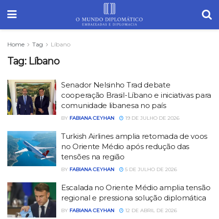
Home
Tag
Líbano
Tag:
Líbano
Senador Nelsinho Trad debate
cooperação Brasil-Líbano e iniciativas para
comunidade libanesa no país
BY
FABIANA CEYHAN
19 DE JULHO DE 2026
Turkish Airlines amplia retomada de voos
no Oriente Médio após redução das
tensões na região
BY
FABIANA CEYHAN
5 DE JULHO DE 2026
Escalada no Oriente Médio amplia tensão
regional e pressiona solução diplomática
BY
FABIANA CEYHAN
12 DE ABRIL DE 2026