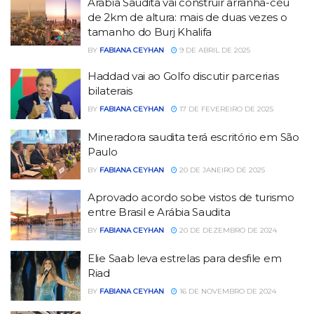
Arábia Saudita vai construir arranha-céu
de 2km de altura: mais de duas vezes o
tamanho do Burj Khalifa
BY
FABIANA CEYHAN
9 DE ABRIL DE 2025
Haddad vai ao Golfo discutir parcerias
bilaterais
BY
FABIANA CEYHAN
17 DE FEVEREIRO DE 2025
Mineradora saudita terá escritório em São
Paulo
BY
FABIANA CEYHAN
20 DE JANEIRO DE 2025
Aprovado acordo sobe vistos de turismo
entre Brasil e Arábia Saudita
BY
FABIANA CEYHAN
20 DE DEZEMBRO DE 2024
Elie Saab leva estrelas para desfile em
Riad
BY
FABIANA CEYHAN
16 DE NOVEMBRO DE 2024