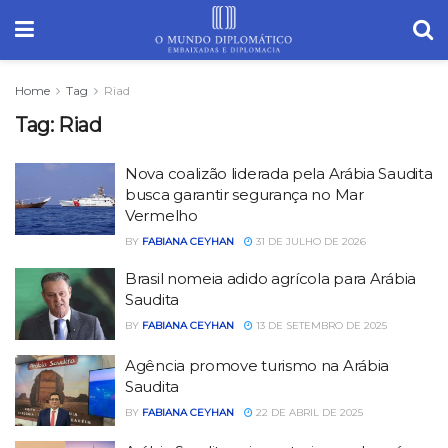
Home
Tag
Riad
Tag:
Riad
Nova coalizão liderada pela Arábia Saudita
busca garantir segurança no Mar
Vermelho
BY
FABIANA CEYHAN
31 DE JULHO DE 2026
Brasil nomeia adido agrícola para Arábia
Saudita
BY
FABIANA CEYHAN
13 DE SETEMBRO DE 2025
Agência promove turismo na Arábia
Saudita
BY
FABIANA CEYHAN
22 DE ABRIL DE 2025