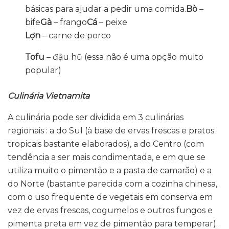
básicas para ajudar a pedir uma comida.
Bò
–
bife
Gà
– frango
Cá
– peixe
Lợn
– carne de porco
Tofu
–
đậu hũ
(essa não é uma opção muito
popular)
Culinária Vietnamita
A culinária pode ser dividida em 3 culinárias
regionais : a do Sul (à base de ervas frescas e pratos
tropicais bastante elaborados), a do Centro (com
tendência a ser mais condimentada, e em que se
utiliza muito o pimentão e a pasta de camarão) e a
do Norte (bastante parecida com a cozinha chinesa,
com o uso frequente de vegetais em conserva em
vez de ervas frescas, cogumelos e outros fungos e
pimenta preta em vez de pimentão para temperar).