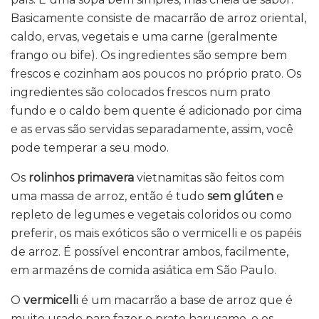
Basicamente consiste de macarrão de arroz oriental,
caldo, ervas, vegetais e uma carne (geralmente
frango ou bife). Os ingredientes são sempre bem
frescos e cozinham aos poucos no próprio prato. Os
ingredientes são colocados frescos num prato
fundo e o caldo bem quente é adicionado por cima
e as ervas são servidas separadamente, assim, você
pode temperar a seu modo.
Os
rolinhos primavera
vietnamitas são feitos com
uma massa de arroz, então é tudo
sem glúten
e
repleto de legumes e vegetais coloridos ou como
preferir, os mais exóticos são o vermicelli e os papéis
de arroz. É possível encontrar ambos, facilmente,
em armazéns de comida asiática em São Paulo.
O
vermicell
i é um macarrão a base de arroz que é
muito usado para fazer o prato harusame, e os