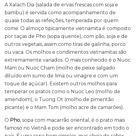
A Xalach Dia (salada de ervas frescas com soja e
bambu) é servida como acompanhamento de
quase todas as refeições, temperada por quem
come. O almoço tipicamente vietnamita é composto
por taças de Pho (sopa quente), com pão, soja e de
outros vegetais, assim como tiras de galinha, porco
ou vaca. Os molhos e condimentos vietnamitas são
extremamente variados. O mais conhecido é o Nuoc
Mam ou Nuoc Cham (molho de peixe salgado
diluído em sumo de lima ou vinagre e com um
toque de açúcar). Existem outros molhos para
temperar os pratos como o Nuoc Leo (molho de
amendoim), o Tuong Ot (molho de pimentão
picante) e o Mam Tom (molho acre de camarões).
O
Pho
, sopa com macarrão oriental, é o prato mais
famoso no Vietnã e pode ser encontrado em todo o
país. É uma sopa bem simples, mas cheia de sabor.