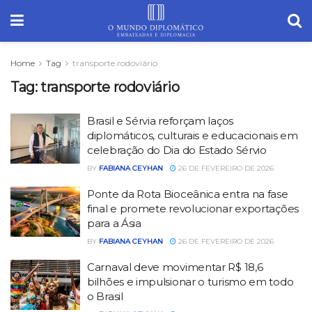
Home
Tag
transporte rodoviário
Tag:
transporte rodoviário
Brasil e Sérvia reforçam laços
diplomáticos, culturais e educacionais em
celebração do Dia do Estado Sérvio
BY
FABIANA CEYHAN
26 DE FEVEREIRO DE 2026
Ponte da Rota Bioceânica entra na fase
final e promete revolucionar exportações
para a Ásia
BY
FABIANA CEYHAN
26 DE FEVEREIRO DE 2026
Carnaval deve movimentar R$ 18,6
bilhões e impulsionar o turismo em todo
o Brasil