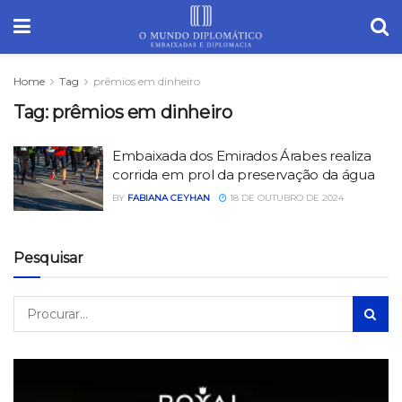
Home
Tag
prêmios em dinheiro
Tag:
prêmios em dinheiro
Embaixada dos Emirados Árabes realiza
corrida em prol da preservação da água
BY
FABIANA CEYHAN
18 DE OUTUBRO DE 2024
Pesquisar