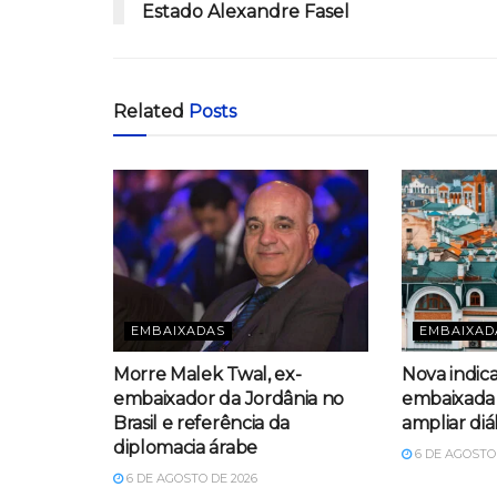
Estado Alexandre Fasel
Related
Posts
EMBAIXADAS
EMBAIXAD
Morre Malek Twal, ex-
Nova indic
embaixador da Jordânia no
embaixada 
Brasil e referência da
ampliar diá
diplomacia árabe
6 DE AGOSTO 
6 DE AGOSTO DE 2026