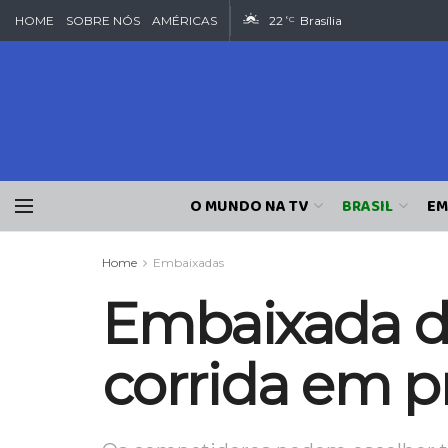
HOME
SOBRE NÓS
AMÉRICAS
22
Brasília
°C
O MUNDO NA TV
BRASIL
EM
Home
Embaixadas
Embaixada do
corrida em p