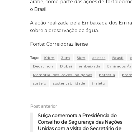
árabe, como parte das ações de fortalecim
o Brasil.
A ação realizada pela Embaixada dos Emira
sobre a preservação da água.
Fonte: Correiobraziliense
Tags:
10km
3km
5km
atletas
Brasil
Decatlhon
Dubai
embaixada
Emirados Ár
Memorial dos Povos Indígenas
parceria
prêm
sorteio
sustentabilidade
trajeto
Post anterior
Suiça comemora a Presidência do
Conselho de Segurança das Nações
Unidas com a visita do Secretário de