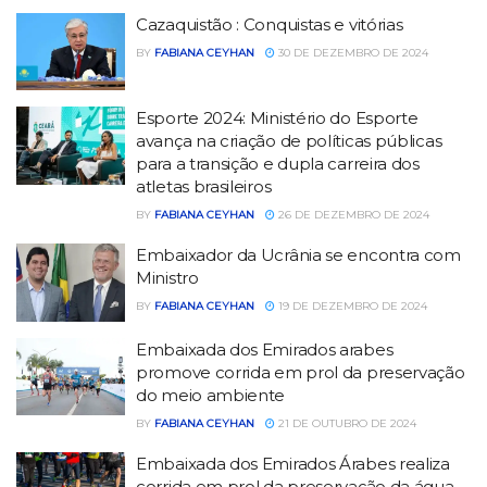
Cazaquistão : Conquistas e vitórias
BY
FABIANA CEYHAN
30 DE DEZEMBRO DE 2024
Esporte 2024: Ministério do Esporte
avança na criação de políticas públicas
para a transição e dupla carreira dos
atletas brasileiros
BY
FABIANA CEYHAN
26 DE DEZEMBRO DE 2024
Embaixador da Ucrânia se encontra com
Ministro
BY
FABIANA CEYHAN
19 DE DEZEMBRO DE 2024
Embaixada dos Emirados arabes
promove corrida em prol da preservação
do meio ambiente
BY
FABIANA CEYHAN
21 DE OUTUBRO DE 2024
Embaixada dos Emirados Árabes realiza
corrida em prol da preservação da água