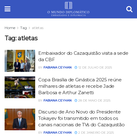
Home
Tag
atletas
Tag:
atletas
Embaixador do Cazaquistão visita a sede
da CBF
BY
FABIANA CEYHAN
12 DE JULHO DE 2025
Copa Brasília de Ginástica 2025 reúne
milhares de atletas e recebe Jade
Barbosa e Arthur Zanetti
BY
FABIANA CEYHAN
28 DE MAIO DE 2025
Discurso de Ano Novo do Presidente
Tokayev foi transmitido em todos os
canais nacionais de TVs do Cazaquistão
BY
FABIANA CEYHAN
2 DE JANEIRO DE 2025