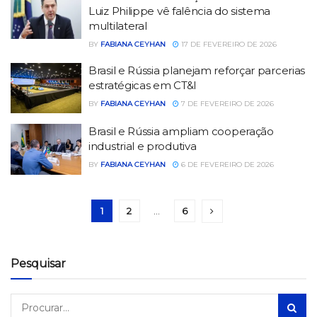
Luiz Philippe vê falência do sistema
multilateral
BY
FABIANA CEYHAN
17 DE FEVEREIRO DE 2026
Brasil e Rússia planejam reforçar parcerias
estratégicas em CT&I
BY
FABIANA CEYHAN
7 DE FEVEREIRO DE 2026
Brasil e Rússia ampliam cooperação
industrial e produtiva
BY
FABIANA CEYHAN
6 DE FEVEREIRO DE 2026
1
2
…
6
Pesquisar