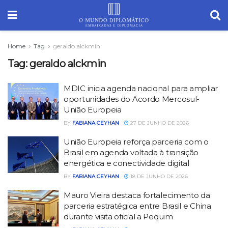
Home
Tag
geraldo alckmin
Tag:
geraldo alckmin
MDIC inicia agenda nacional para ampliar
oportunidades do Acordo Mercosul-
União Europeia
BY
FABIANA CEYHAN
27 DE JUNHO DE 2026
União Europeia reforça parceria com o
Brasil em agenda voltada à transição
energética e conectividade digital
BY
FABIANA CEYHAN
18 DE JUNHO DE 2026
Mauro Vieira destaca fortalecimento da
parceria estratégica entre Brasil e China
durante visita oficial a Pequim