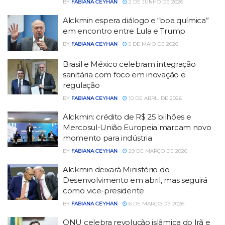
BY
FABIANA CEYHAN
2 DE JUNHO DE 2026
Alckmin espera diálogo e “boa química”
em encontro entre Lula e Trump
BY
FABIANA CEYHAN
5 DE MAIO DE 2026
Brasil e México celebram integração
sanitária com foco em inovação e
regulação
BY
FABIANA CEYHAN
10 DE ABRIL DE 2026
Alckmin: crédito de R$ 25 bilhões e
Mercosul-União Europeia marcam novo
momento para indústria
BY
FABIANA CEYHAN
29 DE MARÇO DE 2026
Alckmin deixará Ministério do
Desenvolvimento em abril, mas seguirá
como vice-presidente
BY
FABIANA CEYHAN
6 DE MARÇO DE 2026
ONU celebra revolução islâmica do Irã e