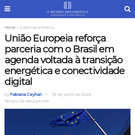
Home
Diplomacia Política
União Europeia reforça
parceria com o Brasil em
agenda voltada à transição
energética e conectividade
digital
by
Fabiana Ceyhan
18 de junho de 2026
Tempo de leitura:4 min