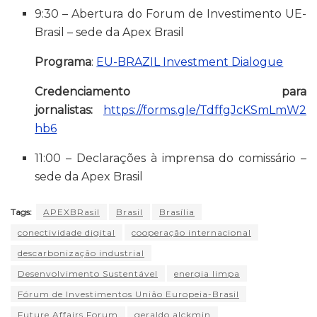
9:30 – Abertura do Forum de Investimento UE-
Brasil – sede da Apex Brasil
Programa
:
EU-BRAZIL Investment Dialogue
Credenciamento para
jornalistas:
https://forms.gle/TdffgJcKSmLmW2
hb6
11:00 – Declarações à imprensa do comissário –
sede da Apex Brasil
Tags:
APEXBRasil
Brasil
Brasília
conectividade digital
cooperação internacional
descarbonização industrial
Desenvolvimento Sustentável
energia limpa
Fórum de Investimentos União Europeia-Brasil
Future Affairs Forum
geraldo alckmin