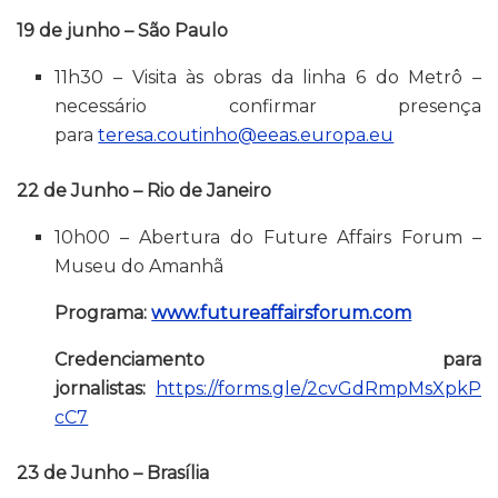
19 de junho – São Paulo
11h30 – Visita às obras da linha 6 do Metrô –
necessário confirmar presença
para
teresa.coutinho@eeas.europa.eu
22 de Junho – Rio de Janeiro
10h00 – Abertura do Future Affairs Forum –
Museu do Amanhã
Programa:
www.futureaffairsforum.com
Credenciamento para
jornalistas:
https://forms.gle/2cvGdRmpMsXpkP
cC7
23 de Junho – Brasília