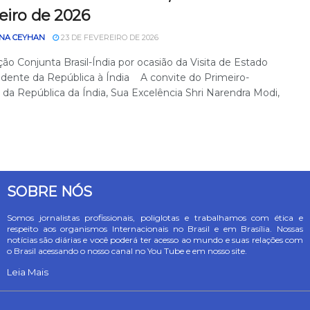
eiro de 2026
NA CEYHAN
23 DE FEVEREIRO DE 2026
ão Conjunta Brasil-Índia por ocasião da Visita de Estado
idente da República à Índia A convite do Primeiro-
 da República da Índia, Sua Excelência Shri Narendra Modi,
SOBRE NÓS
Somos jornalistas profissionais, poliglotas e trabalhamos com ética e
respeito aos organismos Internacionais no Brasil e em Brasília. Nossas
notícias são diárias e você poderá ter acesso ao mundo e suas relações com
o Brasil acessando o nosso canal no You Tube e em nosso site.
Leia Mais