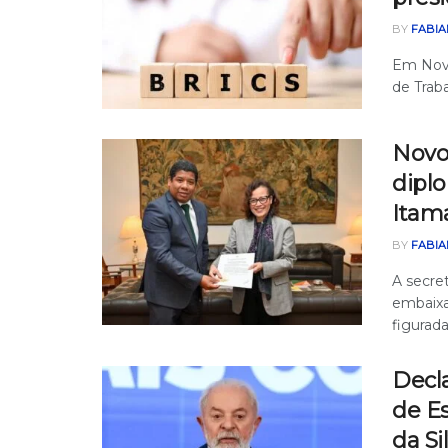
BY
FABIA
Em Nova
de Trab
Novo
diplo
Itam
BY
FABIA
A secret
embaixa
figuradas
Decla
de Es
da Si