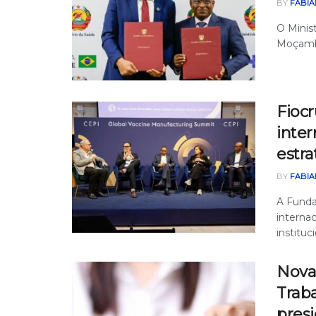
BY
FABIA
O Minist
Moçambiq
Fiocr
inte
estra
BY
FABIA
A Funda
interna
instituc
Nova 
Trab
pres