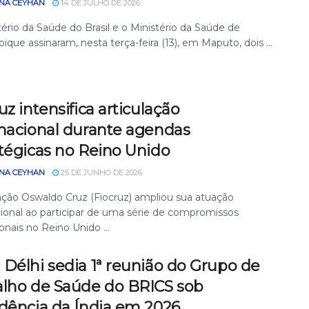
NA CEYHAN
14 DE JULHO DE 2026
ério da Saúde do Brasil e o Ministério da Saúde de
ue assinaram, nesta terça-feira (13), em Maputo, dois ...
uz intensifica articulação
rnacional durante agendas
tégicas no Reino Unido
NA CEYHAN
25 DE JUNHO DE 2026
ção Oswaldo Cruz (Fiocruz) ampliou sua atuação
cional ao participar de uma série de compromissos
ionais no Reino Unido ...
Délhi sedia 1ª reunião do Grupo de
alho de Saúde do BRICS sob
idência da Índia em 2026