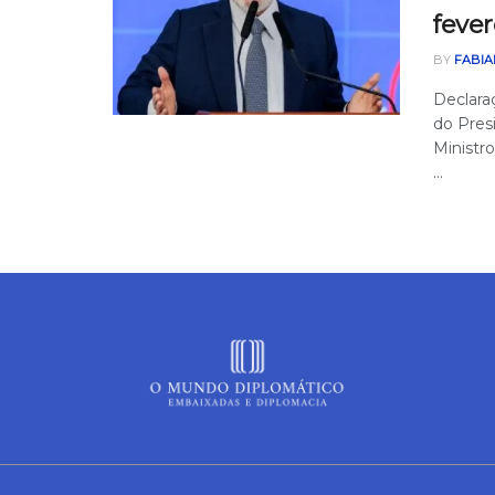
fever
BY
FABIA
Declaraç
do Pres
Ministro
...