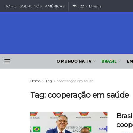
HOME
SOBRE NÓS
AMÉRICAS
22
Brasília
°C
O MUNDO NA TV
BRASIL
EM
Home
Tag
cooperação em saúde
Tag:
cooperação em saúde
Bras
coop