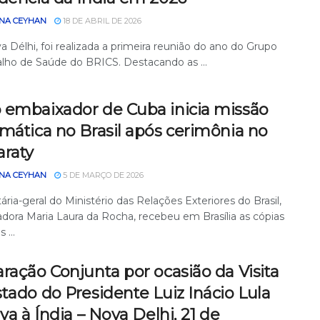
NA CEYHAN
18 DE ABRIL DE 2026
 Délhi, foi realizada a primeira reunião do ano do Grupo
alho de Saúde do BRICS. Destacando as ...
 embaixador de Cuba inicia missão
mática no Brasil após cerimônia no
araty
NA CEYHAN
5 DE MARÇO DE 2026
ária-geral do Ministério das Relações Exteriores do Brasil,
dora Maria Laura da Rocha, recebeu em Brasília as cópias
 ...
ração Conjunta por ocasião da Visita
tado do Presidente Luiz Inácio Lula
lva à Índia – Nova Delhi, 21 de