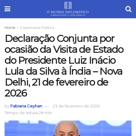
Home
Diplomacia Política
Declaração Conjunta por
ocasião da Visita de Estado
do Presidente Luiz Inácio
Lula da Silva à Índia – Nova
Delhi, 21 de fevereiro de
2026
by
Fabiana Ceyhan
23 de fevereiro de 2026
Tempo de leitura:28 min