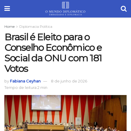
Home
Diplomacia Política
Brasil é Eleito para o
Conselho Econômico e
Social da ONU com 181
Votos
by
Fabiana Ceyhan
8 de junho de 2026
Tempo de leitura:2 min