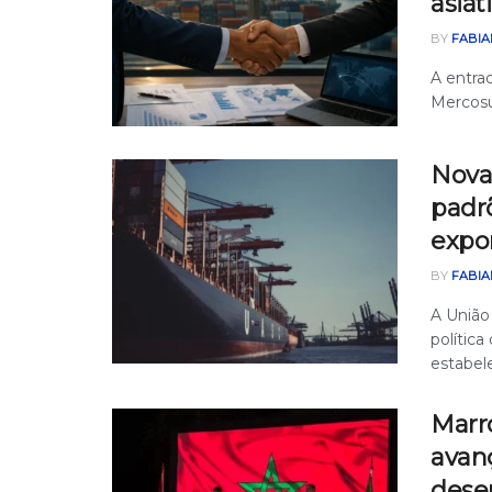
asiát
BY
FABIA
A entra
Mercosu
Nova
padrõ
expor
BY
FABIA
A União
polític
estabel
Marr
avanç
dese