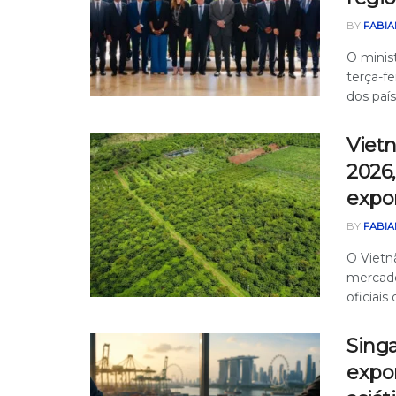
BY
FABIA
O minis
terça-fe
dos paíse
Viet
2026,
expo
BY
FABIA
O Vietn
mercado
oficiais 
Sing
expor