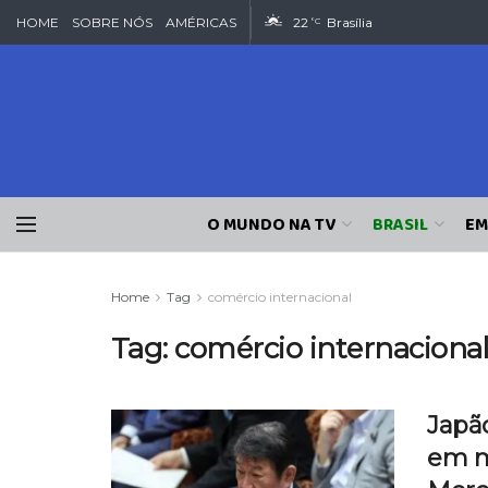
HOME
SOBRE NÓS
AMÉRICAS
22
Brasília
°C
O MUNDO NA TV
BRASIL
EM
Home
Tag
comércio internacional
Tag:
comércio internaciona
Japão
em m