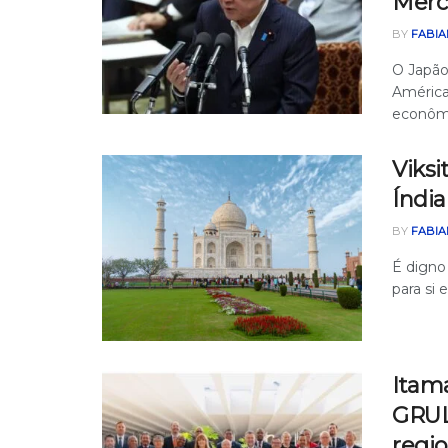
Merc
BY
FABIA
O Japão
América
econômi
Viksi
Índi
BY
FABIA
É digno
para si 
Itam
GRUL
regio