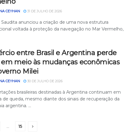
elho
NA CEYHAN
31 DE JULHO DE 2026
a Saudita anunciou a criação de uma nova estrutura
cional voltada à proteção da navegação no Mar Vermelho,
cio entre Brasil e Argentina perde
a em meio às mudanças econômicas
overno Milei
NA CEYHAN
30 DE JULHO DE 2026
rtações brasileiras destinadas à Argentina continuam em
ria de queda, mesmo diante dos sinais de recuperação da
 argentina. ...
…
15