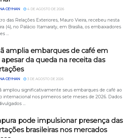
NA CEYHAN
4 DE AGOSTO DE 2026
tro das Relações Exteriores, Mauro Vieira, recebeu nesta
ira (4), no Palácio Itamaraty, em Brasília, os embaixadores
s ...
nã amplia embarques de café em
 apesar da queda na receita das
rtações
NA CEYHAN
3 DE AGOSTO DE 2026
ã ampliou significativamente seus embarques de café ao
 internacional nos primeiros sete meses de 2026. Dados
divulgados ...
apura pode impulsionar presença das
tações brasileiras nos mercados