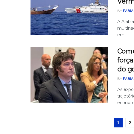
Verm
BY
FABIA
A Arábi
multina
em ...
Comér
forç
do g
BY
FABIA
As expo
trajetó
economia
1
2