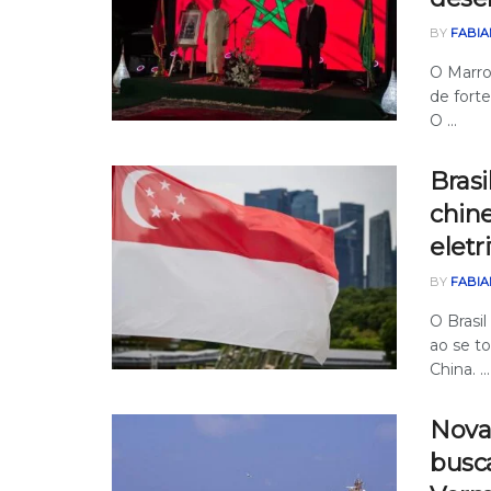
BY
FABIA
O Marro
de fort
O ...
Brasi
chine
eletr
BY
FABIA
O Brasi
ao se t
China. ...
Nova 
busc