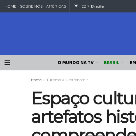
HOME
SOBRE NÓS
AMÉRICAS
22
Brasília
°C
O MUNDO NA TV
BRASIL
EM
Home
Turismo & Gastronomia
Espaço cultu
artefatos his
compreender