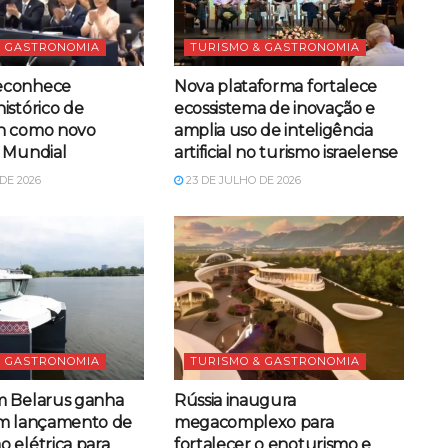
& GASTRONOMIA
TURISMO & GASTRONOMIA
econhece
Nova plataforma fortalece
istórico de
ecossistema de inovação e
n como novo
amplia uso de inteligência
 Mundial
artificial no turismo israelense
DE 2026
23 DE JULHO DE 2026
& GASTRONOMIA
TURISMO & GASTRONOMIA
m Belarus ganha
Rússia inaugura
om lançamento de
megacomplexo para
 elétrica para
fortalecer o enoturismo e