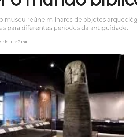
o museu reúne milhares de objetos arqueológi
es para diferentes períodos da antiguidade.
 leitura:2 min