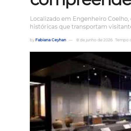
Localizado em Engenheiro Coelho, 
históricas que transportam visitant
by
Fabiana Ceyhan
8 de junho de 2026
Tempo de