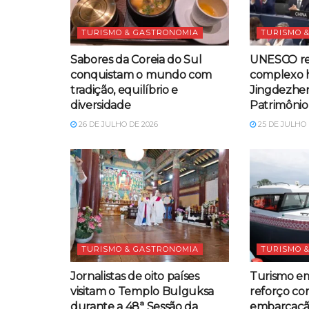
TURISMO & GASTRONOMIA
TURISMO 
Sabores da Coreia do Sul
UNESCO r
conquistam o mundo com
complexo h
tradição, equilíbrio e
Jingdezhe
diversidade
Patrimônio
26 DE JULHO DE 2026
25 DE JULHO 
TURISMO & GASTRONOMIA
TURISMO 
Jornalistas de oito países
Turismo e
visitam o Templo Bulguksa
reforço c
durante a 48ª Sessão da
embarcação