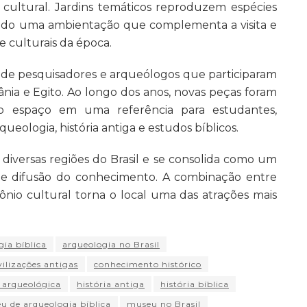
cultural. Jardins temáticos reproduzem espécies
iando uma ambientação que complementa a visita e
e culturais da época.
o de pesquisadores e arqueólogos que participaram
ânia e Egito. Ao longo dos anos, novas peças foram
 o espaço em uma referência para estudantes,
ueologia, história antiga e estudos bíblicos.
diversas regiões do Brasil e se consolida como um
a e difusão do conhecimento. A combinação entre
nio cultural torna o local uma das atrações mais
gia bíblica
arqueologia no Brasil
vilizações antigas
conhecimento histórico
 arqueológica
história antiga
história bíblica
u de arqueologia bíblica
museu no Brasil