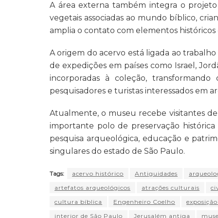
A área externa também integra o projeto 
vegetais associadas ao mundo bíblico, cr
amplia o contato com elementos históricos 
A origem do acervo está ligada ao trabalh
de expedições em países como Israel, Jord
incorporadas à coleção, transformando
pesquisadores e turistas interessados em arq
Atualmente, o museu recebe visitantes de 
importante polo de preservação históric
pesquisa arqueológica, educação e patrimô
singulares do estado de São Paulo.
Tags:
acervo histórico
Antiguidades
arqueolo
artefatos arqueológicos
atrações culturais
ci
cultura bíblica
Engenheiro Coelho
exposição
interior de São Paulo
Jerusalém antiga
muse