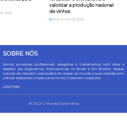
valorizar a produção nacional
de vinhos
DE 2026
8 DE JULHO DE 2026
SOBRE NÓS
Somos jornalistas profissionais, poliglotas e trabalhamos com ética e
respeito aos organismos Internacionais no Brasil e em Brasília. Nossas
notícias são diárias e você poderá ter acesso ao mundo e suas relações com
o Brasil acessando o nosso canal no You Tube e em nosso site.
Leia Mais
© 2023 O Mundo Diplomático