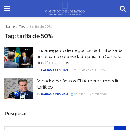
Home
Tag
tarifa de 50%
Tag:
tarifa de 50%
Encarregado de negócios da Embaixada
americana é convidado para ir a Câmara
dos Deputados
BY
FABIANA CEYHAN
7 DE AGOSTO DE 2025
Senadores vão aos EUA tentar impedir
‘tarifaço’
BY
FABIANA CEYHAN
22 DE JULHO DE 2025
Pesquisar