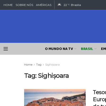
HOME
SOBRE NÓS
AMÉRICAS
22
Brasília
°C
O MUNDO NA TV
BRASIL
EM
Home
Tag
Sighișoara
Tag:
Sighișoara
Teso
Euro