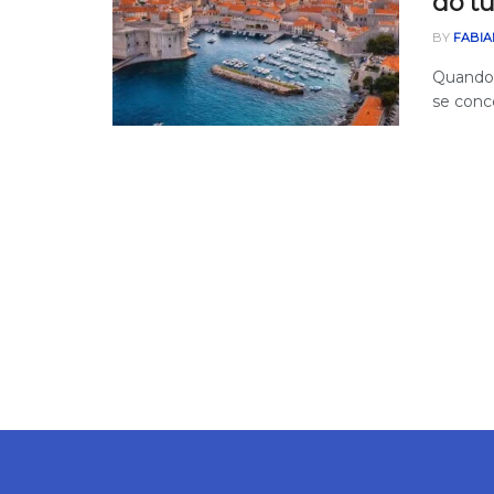
do t
BY
FABIA
Quando 
se conc