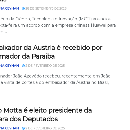
NA CEYHAN
28 DE SETEMBRO DE 2025
tério da Ciência, Tecnologia e Inovação (MCTI) anunciou
exta-feira um acordo com a empresa chinesa Huawei para
r ...
ixador da Austria é recebido por
rnador da Paraiba
NA CEYHAN
2 DE FEVEREIRO DE 2025
nador João Azevêdo recebeu, recentemente em João
a visita de cortesia do embaixador da Áustria no Brasil,
.
 Motta é eleito presidente da
ra dos Deputados
NA CEYHAN
2 DE FEVEREIRO DE 2025