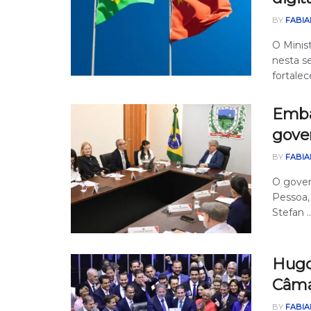
BY
FABIA
O Minis
nesta s
fortalece
Emba
gove
BY
FABIA
O gover
Pessoa, 
Stefan ..
Hugo
Câma
BY
FABIA