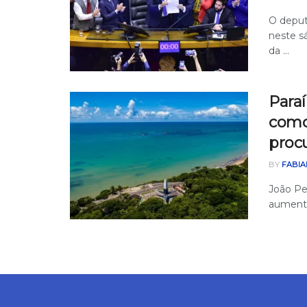
O deput
neste sá
da ...
Para
como
proc
BY
FABIA
João Pes
aumento