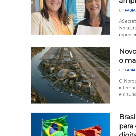
ampl
BY
FABIA
ASecret
Norat, r
represen
Novo
o ma
BY
FABIA
O Norde
internac
e o turis
Bras
para 
digit