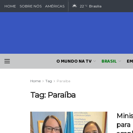
HOME
SOBRE NÓS
AMÉRICAS
22
Brasília
°C
O MUNDO NA TV
BRASIL
EM
Home
Tag
Paraíba
Tag:
Paraíba
Mini
para