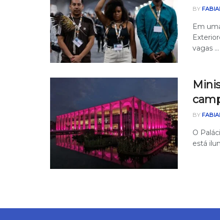
BY
FABIA
Em uma 
Exterio
vagas ...
Minis
camp
BY
FABIA
O Palác
está il