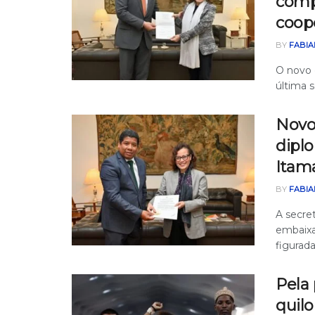
comp
coope
BY
FABIA
O novo 
última s
Novo
diplo
Itam
BY
FABIA
A secret
embaixa
figuradas
Pela 
quil