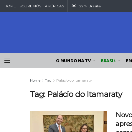
HOME
SOBRE NÓS
AMÉRICAS
22
Brasília
°C
O MUNDO NA TV
BRASIL
EM
Home
Tag
Palácio do Itamaraty
Tag:
Palácio do Itamaraty
Novo
apres