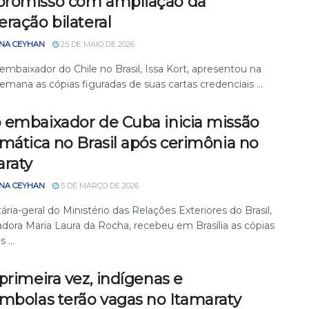
romisso com ampliação da
ração bilateral
NA CEYHAN
25 DE MAIO DE 2026
embaixador do Chile no Brasil, Issa Kort, apresentou na
emana as cópias figuradas de suas cartas credenciais ...
 embaixador de Cuba inicia missão
mática no Brasil após cerimônia no
araty
NA CEYHAN
5 DE MARÇO DE 2026
ária-geral do Ministério das Relações Exteriores do Brasil,
dora Maria Laura da Rocha, recebeu em Brasília as cópias
 ...
primeira vez, indígenas e
ombolas terão vagas no Itamaraty