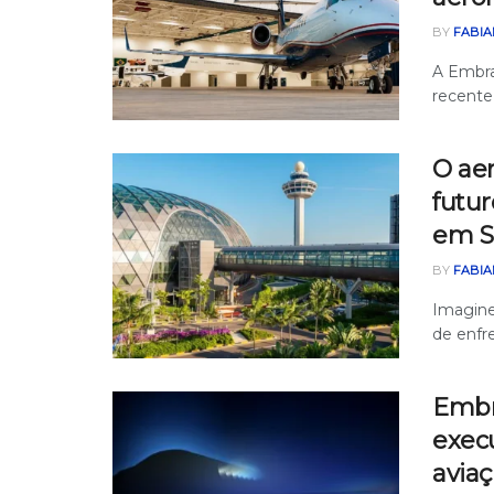
BY
FABIA
A Embra
recente
O ae
futur
em S
BY
FABIA
Imagine
de enfre
Embr
exec
avia