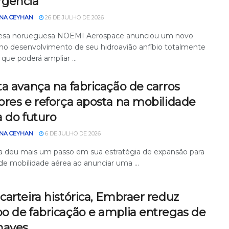
gência
NA CEYHAN
26 DE JULHO DE 2026
esa norueguesa NOEMI Aerospace anunciou um novo
no desenvolvimento de seu hidroavião anfíbio totalmente
, que poderá ampliar ...
a avança na fabricação de carros
ores e reforça aposta na mobilidade
 do futuro
NA CEYHAN
6 DE JULHO DE 2026
a deu mais um passo em sua estratégia de expansão para
de mobilidade aérea ao anunciar uma ...
arteira histórica, Embraer reduz
o de fabricação e amplia entregas de
naves