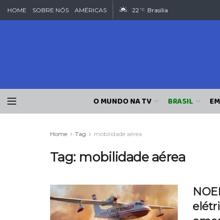
HOME
SOBRE NÓS
AMÉRICAS
22
Brasília
°C
O MUNDO NA TV
BRASIL
EM
Home
Tag
mobilidade aérea
Tag:
mobilidade aérea
NOEM
elétr