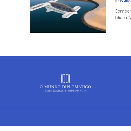
BY
FABIA
Companh
Lilium 