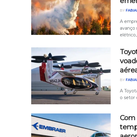
emer
BY
FABIA
A empr
avanço 
elétrico
Toyot
voad
aérea
BY
FABIA
A Toyot
o setor 
Com c
temp
aero