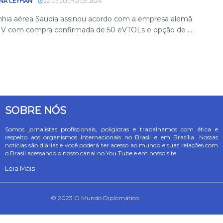
NA CEYHAN
22 DE JULHO DE 2024
ia aérea Saudia assinou acordo com a empresa alemã
NV com compra confirmada de 50 eVTOLs e opção de ...
SOBRE NÓS
Somos jornalistas profissionais, poliglotas e trabalhamos com ética e
respeito aos organismos Internacionais no Brasil e em Brasília. Nossas
notícias são diárias e você poderá ter acesso ao mundo e suas relações com
o Brasil acessando o nosso canal no You Tube e em nosso site.
Leia Mais
© 2023 O Mundo Diplomático