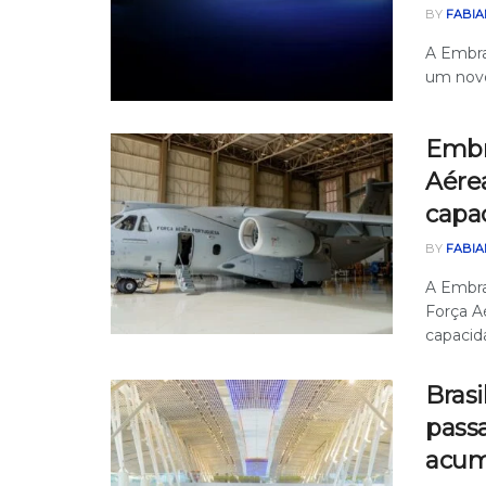
BY
FABIA
A Embra
um novo
Embr
Aére
capa
BY
FABIA
A Embra
Força A
capacida
Brasi
passa
acum