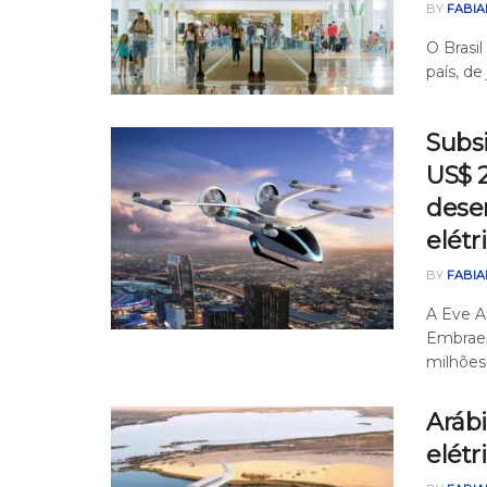
BY
FABIA
O Brasi
país, de
Subsi
US$ 2
dese
elétr
BY
FABIA
A Eve Ai
Embraer
milhões 
Aráb
elétr