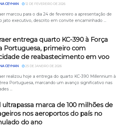
NA CEYHAN
12 DE FEVEREIRO DE 2026
er marcou para o dia 24 de fevereiro a apresentação de
 jato executivo, descrito em convite encaminhado ...
aer entrega quarto KC-390 à Força
a Portuguesa, primeiro com
cidade de reabastecimento em voo
NA CEYHAN
25 DE JANEIRO DE 2026
er realizou hoje a entrega do quarto KC-390 Millennium à
érea Portuguesa, marcando um avanço significativo nas
des ...
l ultrapassa marca de 100 milhões de
geiros nos aeroportos do país no
ulado do ano