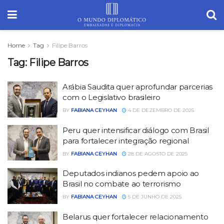
Home
Tag
Filipe Barros
Tag:
Filipe Barros
Arábia Saudita quer aprofundar parcerias
com o Legislativo brasileiro
BY
FABIANA CEYHAN
4 DE DEZEMBRO DE 2025
Peru quer intensificar diálogo com Brasil
para fortalecer integração regional
BY
FABIANA CEYHAN
28 DE AGOSTO DE 2025
Deputados indianos pedem apoio ao
Brasil no combate ao terrorismo
BY
FABIANA CEYHAN
5 DE JUNHO DE 2025
Belarus quer fortalecer relacionamento