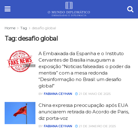
Home
Tag
desafio global
Tag:
desafio global
A Embaixada da Espanha e o Instituto
Cervantes de Brasília inauguram a
exposição “Noticias falseadas: o poder da
mentira” com a mesa redonda
“Desinformação no Brasil: um desafio
global”
BY
FABIANA CEYHAN
21 DE MAIO DE 2025
China expressa preocupação após EUA
anunciarem retirada do Acordo de Paris,
diz porta-voz
BY
FABIANA CEYHAN
21 DE JANEIRO DE 2025