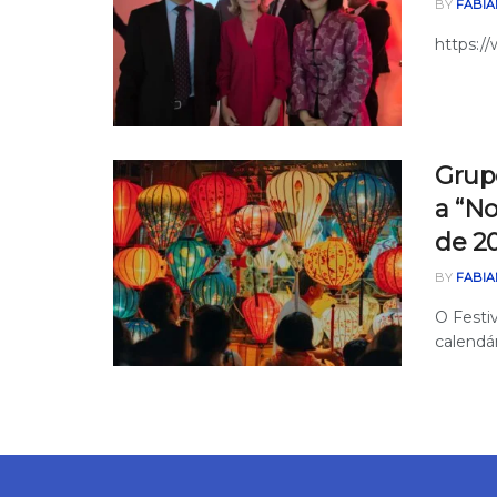
BY
FABIA
https:
Grupo
a “No
de 2
BY
FABIA
O Festiv
calendár