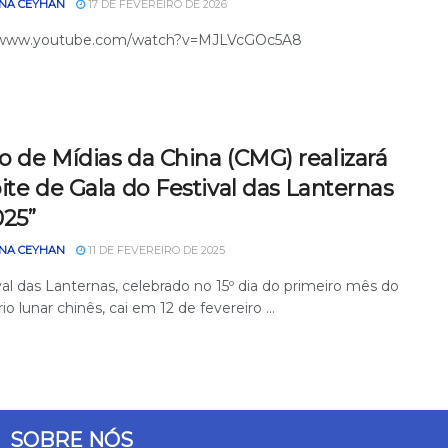
NA CEYHAN
17 DE FEVEREIRO DE 2026
//www.youtube.com/watch?v=MJLVcGOc5A8
 de Mídias da China (CMG) realizará
ite de Gala do Festival das Lanternas
025”
NA CEYHAN
11 DE FEVEREIRO DE 2025
al das Lanternas, celebrado no 15º dia do primeiro mês do
io lunar chinês, cai em 12 de fevereiro ...
SOBRE NÓS