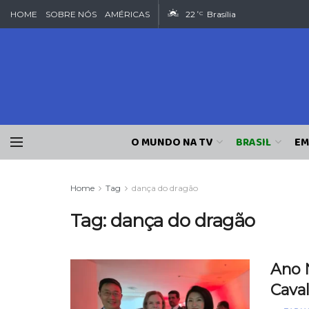
HOME
SOBRE NÓS
AMÉRICAS
22
Brasília
°C
O MUNDO NA TV
BRASIL
EM
Home
Tag
dança do dragão
Tag:
dança do dragão
Ano 
Cava