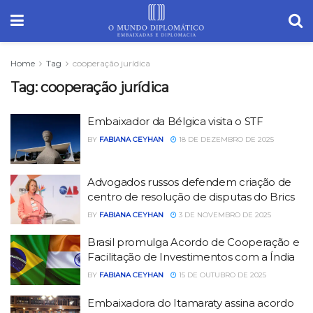
Home
Tag
cooperação jurídica
Tag:
cooperação jurídica
Embaixador da Bélgica visita o STF
BY
FABIANA CEYHAN
18 DE DEZEMBRO DE 2025
Advogados russos defendem criação de
centro de resolução de disputas do Brics
BY
FABIANA CEYHAN
3 DE NOVEMBRO DE 2025
Brasil promulga Acordo de Cooperação e
Facilitação de Investimentos com a Índia
BY
FABIANA CEYHAN
15 DE OUTUBRO DE 2025
Embaixadora do Itamaraty assina acordo