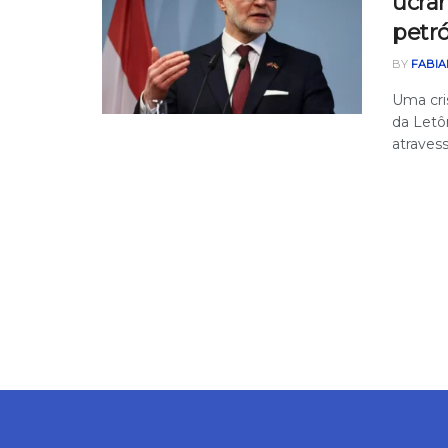
ucra
petr
BY
FABIA
Uma cri
da Letôn
atravess