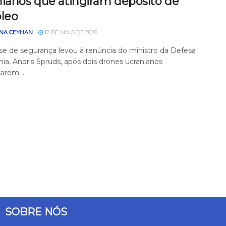
nianos que atingiram depósito de
óleo
NA CEYHAN
12 DE MAIO DE 2026
se de segurança levou à renúncia do ministro da Defesa
ia, Andris Spruds, após dois drones ucranianos
arem ...
SOBRE NÓS