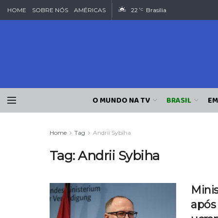
HOME
SOBRE NÓS
AMÉRICAS
22
Brasília
°C
O MUNDO NA TV
BRASIL
EM
Home
Tag
Andrii Sybiha
Tag:
Andrii Sybiha
Minis
após 