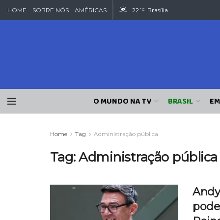
HOME
SOBRE NÓS
AMÉRICAS
22
Brasília
°C
O MUNDO NA TV
BRASIL
EM
Home
Tag
Administração pública
Tag:
Administração pública
Andy
pode