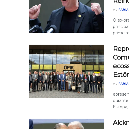
Rein
BY
FABIA
O ex-pr
principa
primeiro
Repr
Comu
ecoss
Estôn
BY
FABIA
epresen
durante
Europa, 
Alckm