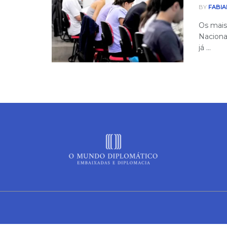
BY
FABIA
Os mais
Naciona
já ...