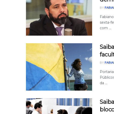
BY
FABIA
Fabiano
sexta-fe
com ...
Saiba
facul
BY
FABIA
Portari
Públicos
da ...
Saib
bloc