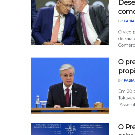
Dese
como
BY
FABIA
O vice-
deixará
Comércio
O pre
prop
BY
FABIA
Em 20 d
Tokayev
(Assembl
O Pre