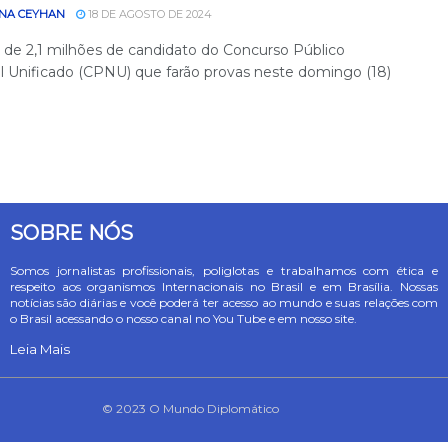
NA CEYHAN
18 DE AGOSTO DE 2024
 de 2,1 milhões de candidato do Concurso Público
l Unificado (CPNU) que farão provas neste domingo (18)
SOBRE NÓS
Somos jornalistas profissionais, poliglotas e trabalhamos com ética e
respeito aos organismos Internacionais no Brasil e em Brasília. Nossas
notícias são diárias e você poderá ter acesso ao mundo e suas relações com
o Brasil acessando o nosso canal no You Tube e em nosso site.
Leia Mais
© 2023 O Mundo Diplomático