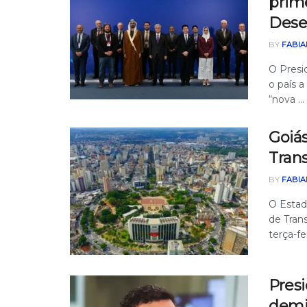
prime
Desen
BY
FABIA
O Presi
o país a
“nova ...
Goiás
Tran
BY
FABIA
O Estad
de Tran
terça-feir
Presi
demi