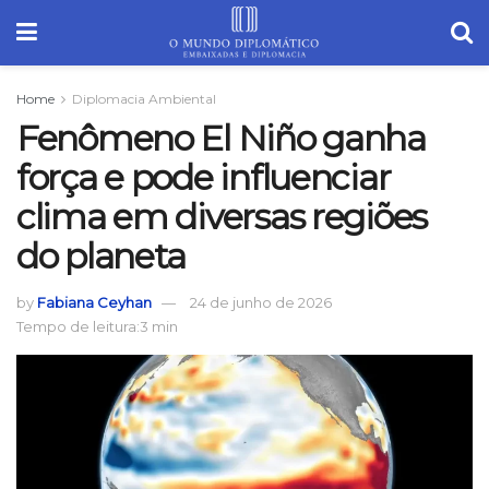
Home
Diplomacia Ambiental
Fenômeno El Niño ganha
força e pode influenciar
clima em diversas regiões
do planeta
by
Fabiana Ceyhan
24 de junho de 2026
Tempo de leitura:3 min