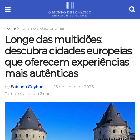
Home
Turismo & Gastronomia
Longe das multidões:
descubra cidades europeias
que oferecem experiências
mais autênticas
by
Fabiana Ceyhan
15 de junho de 2026
Tempo de leitura:2 min