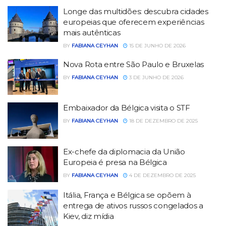
Longe das multidões: descubra cidades
europeias que oferecem experiências
mais autênticas
BY
FABIANA CEYHAN
15 DE JUNHO DE 2026
Nova Rota entre São Paulo e Bruxelas
BY
FABIANA CEYHAN
3 DE JUNHO DE 2026
Embaixador da Bélgica visita o STF
BY
FABIANA CEYHAN
18 DE DEZEMBRO DE 2025
Ex-chefe da diplomacia da União
Europeia é presa na Bélgica
BY
FABIANA CEYHAN
4 DE DEZEMBRO DE 2025
Itália, França e Bélgica se opõem à
entrega de ativos russos congelados a
Kiev, diz mídia