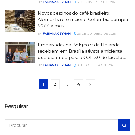
BY
FABIANA CEYHAN
4 DE NOVEMBRO DE 2025
Novos destinos do café brasileiro:
Alemanha é o maior e Colômbia compra
567% a mais
BY
FABIANA CEYHAN
26 DE OUTUBRO DE 2025
Embaixadas da Bélgica e da Holanda
recebem em Brasília ativista ambiental
que está indo para a COP 30 de bicicleta
BY
FABIANA CEYHAN
10 DE OUTUBRO DE 2025
1
2
…
4
Pesquisar