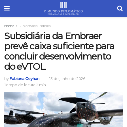
Home
Diplomacia Política
Subsidiária da Embraer
prevê caixa suficiente para
concluir desenvolvimento
do eVTOL
by
Fabiana Ceyhan
13 de junho de 2026
Tempo de leitura:2 min