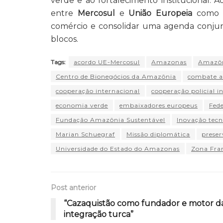
verde e ao fortalecimento institucional.
entre
Mercosul
e
União Europeia
como in
comércio e consolidar uma agenda conjun
blocos.
Tags:
acordo UE-Mercosul
Amazonas
Amazô
Centro de Bionegócios da Amazônia
combate a
cooperação internacional
cooperação policial i
economia verde
embaixadores europeus
Fed
Fundação Amazônia Sustentável
Inovação tecn
Marian Schuegraf
Missão diplomática
prese
Universidade do Estado do Amazonas
Zona Fra
Post anterior
“Cazaquistão como fundador e motor d
integração turca”