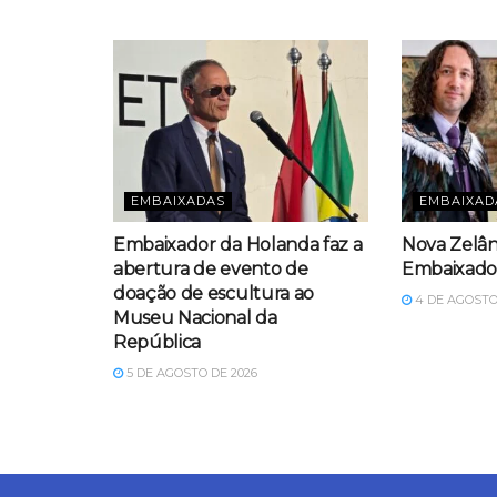
EMBAIXADAS
EMBAIXAD
Embaixador da Holanda faz a
Nova Zelân
abertura de evento de
Embaixador
doação de escultura ao
4 DE AGOSTO
Museu Nacional da
República
5 DE AGOSTO DE 2026