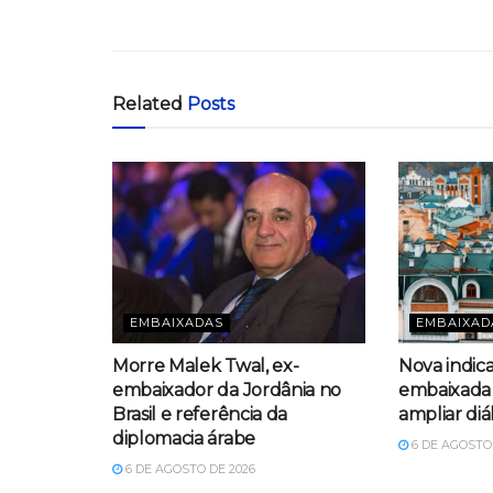
Related
Posts
EMBAIXADAS
EMBAIXAD
Morre Malek Twal, ex-
Nova indic
embaixador da Jordânia no
embaixada 
Brasil e referência da
ampliar diá
diplomacia árabe
6 DE AGOSTO 
6 DE AGOSTO DE 2026