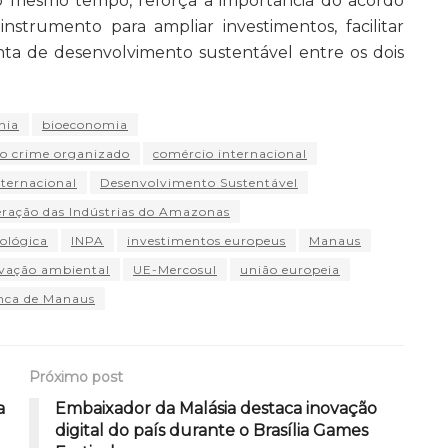
 Ao mesmo tempo, reforça a importância do acordo
strumento para ampliar investimentos, facilitar
ta de desenvolvimento sustentável entre os dois
nia
bioeconomia
o crime organizado
comércio internacional
nternacional
Desenvolvimento Sustentável
eração das Indústrias do Amazonas
ológica
INPA
investimentos europeus
Manaus
rvação ambiental
UE-Mercosul
união europeia
nca de Manaus
Próximo post
a
Embaixador da Malásia destaca inovação
digital do país durante o Brasília Games