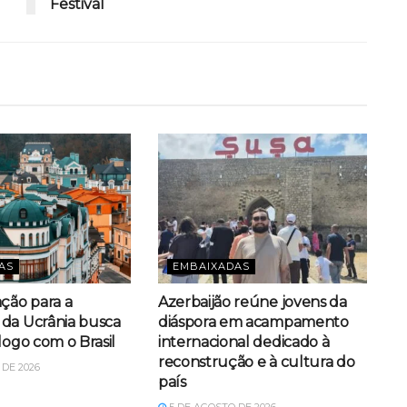
Festival
AS
EMBAIXADAS
ação para a
Azerbaijão reúne jovens da
da Ucrânia busca
diáspora em acampamento
logo com o Brasil
internacional dedicado à
reconstrução e à cultura do
DE 2026
país
5 DE AGOSTO DE 2026