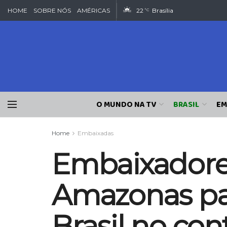
HOME
SOBRE NÓS
AMÉRICAS
22
Brasília
°C
O MUNDO NA TV
BRASIL
EM
Home
Embaixadas
Embaixadores
Amazonas pa
Brasil no co