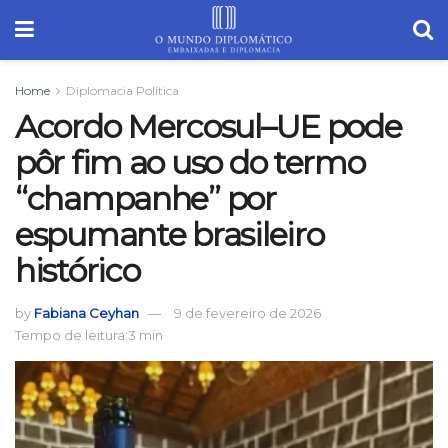
Home
Diplomacia Política
Acordo Mercosul–UE pode
pôr fim ao uso do termo
“champanhe” por
espumante brasileiro
histórico
by
Fabiana Ceyhan
9 de fevereiro de 2026
Tempo de leitura:3 min