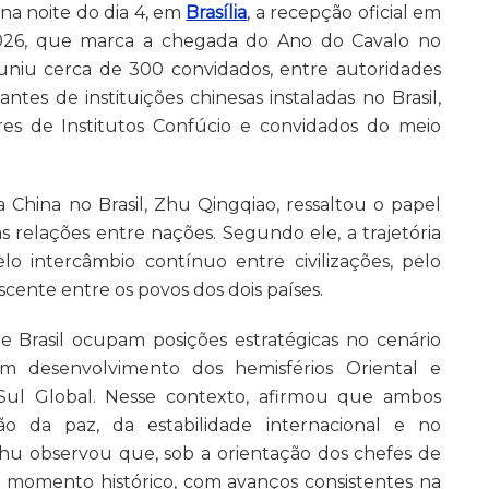
na noite do dia 4, em
Brasília
, a recepção oficial em
26, que marca a chegada do Ano do Cavalo no
euniu cerca de 300 convidados, entre autoridades
ntes de instituições chinesas instaladas no Brasil,
es de Institutos Confúcio e convidados do meio
hina no Brasil, Zhu Qingqiao, ressaltou o papel
 relações entre nações. Segundo ele, a trajetória
elo intercâmbio contínuo entre civilizações, pelo
ente entre os povos dos dois países.
 Brasil ocupam posições estratégicas no cenário
em desenvolvimento dos hemisférios Oriental e
Sul Global. Nesse contexto, afirmou que ambos
o da paz, da estabilidade internacional e no
hu observou que, sob a orientação dos chefes de
or momento histórico, com avanços consistentes na