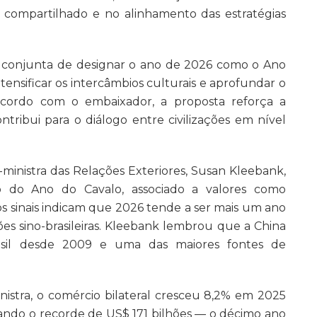
ompartilhado e no alinhamento das estratégias
o conjunta de designar o ano de 2026 como o Ano
intensificar os intercâmbios culturais e aprofundar o
acordo com o embaixador, a proposta reforça a
ontribui para o diálogo entre civilizações em nível
-ministra das Relações Exteriores, Susan Kleebank,
o do Ano do Cavalo, associado a valores como
 os sinais indicam que 2026 tende a ser mais um ano
es sino-brasileiras. Kleebank lembrou que a China
rasil desde 2009 e uma das maiores fontes de
istra, o comércio bilateral cresceu 8,2% em 2025
ando o recorde de US$ 171 bilhões — o décimo ano