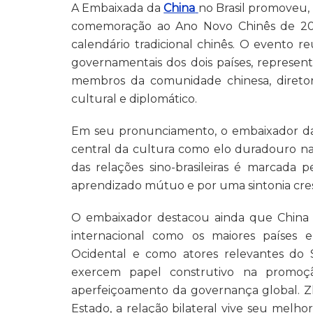
A Embaixada da
China
no Brasil promoveu, 
comemoração ao Ano Novo Chinês de 20
calendário tradicional chinês. O evento r
governamentais dos dois países, representa
membros da comunidade chinesa, diretor
cultural e diplomático.
Em seu pronunciamento, o embaixador da C
central da cultura como elo duradouro nas
das relações sino-brasileiras é marcada p
aprendizado mútuo e por uma sintonia cresc
O embaixador destacou ainda que China e
internacional como os maiores países 
Ocidental e como atores relevantes do 
exercem papel construtivo na promoçã
aperfeiçoamento da governança global. Z
Estado, a relação bilateral vive seu melh