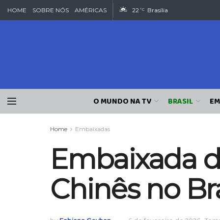
HOME
SOBRE NÓS
AMÉRICAS
22
Brasília
°C
O MUNDO NA TV
BRASIL
EM
Home
Embaixadas
Embaixada d
Chinês no Bra