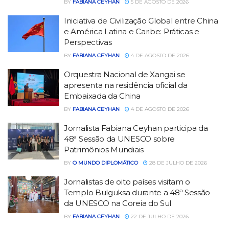
BY
FABIANA CEYHAN
5 DE AGOSTO DE 2026
Iniciativa de Civilização Global entre China
e América Latina e Caribe: Práticas e
Perspectivas
BY
FABIANA CEYHAN
4 DE AGOSTO DE 2026
Orquestra Nacional de Xangai se
apresenta na residência oficial da
Embaixada da China
BY
FABIANA CEYHAN
4 DE AGOSTO DE 2026
Jornalista Fabiana Ceyhan participa da
48ª Sessão da UNESCO sobre
Patrimônios Mundiais
BY
O MUNDO DIPLOMÁTICO
28 DE JULHO DE 2026
Jornalistas de oito países visitam o
Templo Bulguksa durante a 48ª Sessão
da UNESCO na Coreia do Sul
BY
FABIANA CEYHAN
22 DE JULHO DE 2026