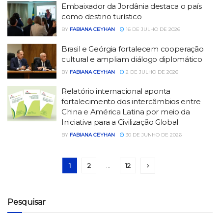
Embaixador da Jordânia destaca o país
como destino turístico
BY
FABIANA CEYHAN
16 DE JULHO DE 2026
Brasil e Geórgia fortalecem cooperação
cultural e ampliam diálogo diplomático
BY
FABIANA CEYHAN
2 DE JULHO DE 2026
Relatório internacional aponta
fortalecimento dos intercâmbios entre
China e América Latina por meio da
Iniciativa para a Civilização Global
BY
FABIANA CEYHAN
30 DE JUNHO DE 2026
1
2
…
12
Pesquisar