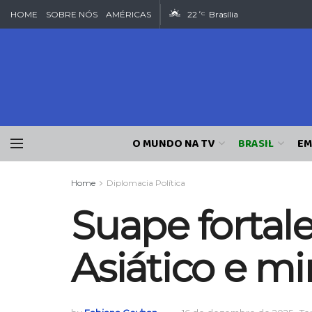
HOME
SOBRE NÓS
AMÉRICAS
22
Brasília
°C
O MUNDO NA TV
BRASIL
EM
Home
Diplomacia Política
Suape fortal
Asiático e mi