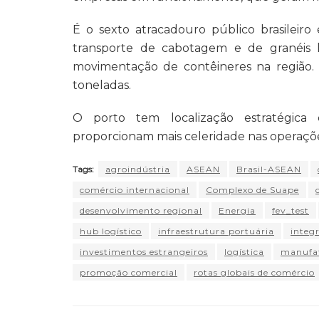
É o sexto atracadouro público brasileiro
transporte de cabotagem e de granéis l
movimentação de contêineres na região.
toneladas.
O porto tem localização estratégica e
proporcionam mais celeridade nas operaçõe
Tags:
agroindústria
ASEAN
Brasil-ASEAN
comércio internacional
Complexo de Suape
desenvolvimento regional
Energia
fev_test
hub logístico
infraestrutura portuária
integ
investimentos estrangeiros
logística
manufa
promoção comercial
rotas globais de comércio