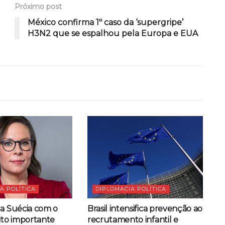
Próximo post
México confirma 1º caso da ‘supergripe’
H3N2 que se espalhou pela Europa e EUA
A POLÍTICA
DIPLOMACIA POLÍTICA
da Suécia com o
Brasil intensifica prevenção ao
ito importante
recrutamento infantil e