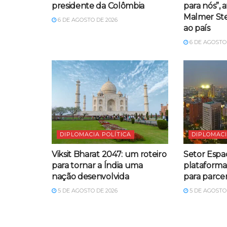
presidente da Colômbia
para nós”, 
Malmer Ste
6 DE AGOSTO DE 2026
ao país
6 DE AGOSTO 
DIPLOMACIA POLÍTICA
DIPLOMACI
Viksit Bharat 2047: um roteiro
Setor Espac
para tornar a Índia uma
plataform
nação desenvolvida
para parcer
5 DE AGOSTO DE 2026
5 DE AGOSTO 