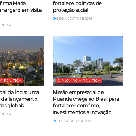
afirma Maria
fortalece políticas de
nergard em visita
proteção social
6 DE AGOSTO DE 2026
DE 2026
A POLÍTICA
DIPLOMACIA POLÍTICA
ial da Índia: uma
Missão empresarial de
a de lançamento
Ruanda chega ao Brasil para
ias globais
fortalecer comércio,
investimentos e inovação
DE 2026
5 DE AGOSTO DE 2026