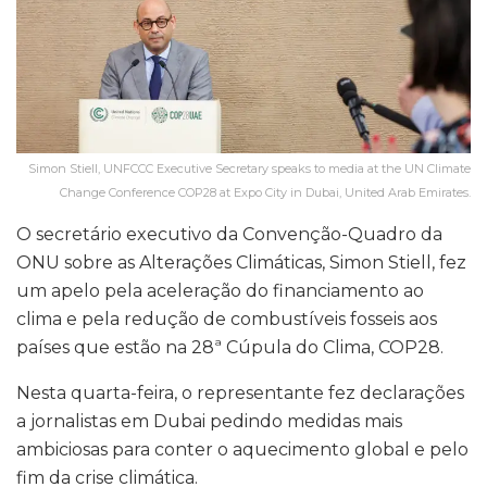
Simon Stiell, UNFCCC Executive Secretary speaks to media at the UN Climate
Change Conference COP28 at Expo City in Dubai, United Arab Emirates.
O secretário executivo da Convenção-Quadro da
ONU sobre as Alterações Climáticas, Simon Stiell, fez
um apelo pela aceleração do financiamento ao
clima e pela redução de combustíveis fosseis aos
países que estão na 28ª Cúpula do Clima, COP28.
Nesta quarta-feira, o representante fez declarações
a jornalistas em Dubai pedindo medidas mais
ambiciosas para conter o aquecimento global e pelo
fim da crise climática.