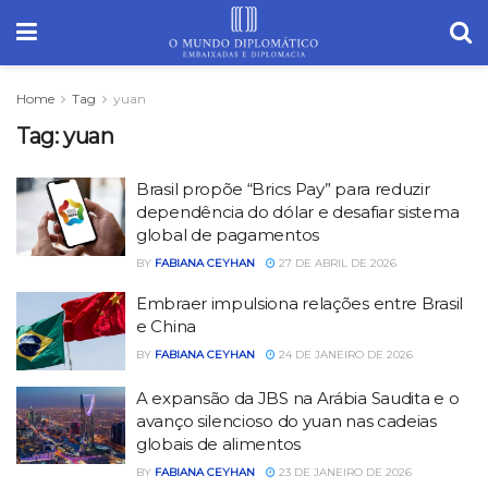
Home
Tag
yuan
Tag:
yuan
Brasil propõe “Brics Pay” para reduzir
dependência do dólar e desafiar sistema
global de pagamentos
BY
FABIANA CEYHAN
27 DE ABRIL DE 2026
Embraer impulsiona relações entre Brasil
e China
BY
FABIANA CEYHAN
24 DE JANEIRO DE 2026
A expansão da JBS na Arábia Saudita e o
avanço silencioso do yuan nas cadeias
globais de alimentos
BY
FABIANA CEYHAN
23 DE JANEIRO DE 2026