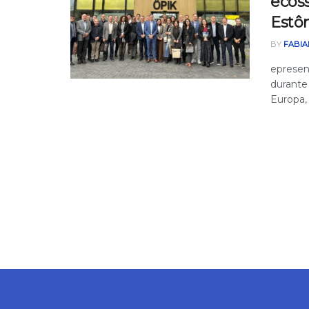
ecoss
Estôn
BY
FABIA
epresen
durante
Europa, 