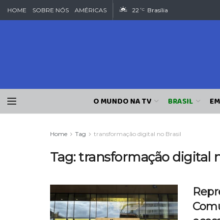
HOME
SOBRE NÓS
AMÉRICAS
22
Brasília
°C
O MUNDO NA TV
BRASIL
EM
Home
Tag
transformação digital no Brasil
Tag:
transformação digital n
Repr
Comu