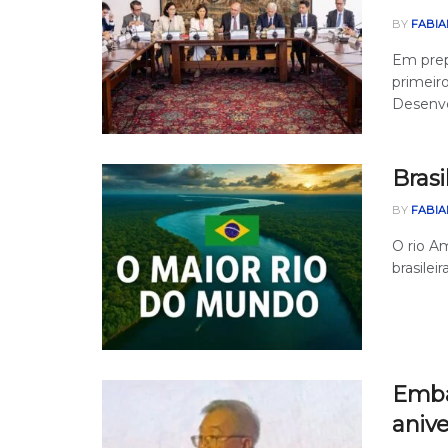
BY
FABIA
Em prep
primeir
Desenvol
Bras
BY
FABIA
O rio A
brasilei
Emba
anive