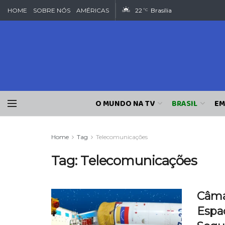
HOME
SOBRE NÓS
AMÉRICAS
22
Brasília
°C
O MUNDO NA TV
BRASIL
EM
Home
Tag
Telecomunicações
Tag:
Telecomunicações
Câma
Espac