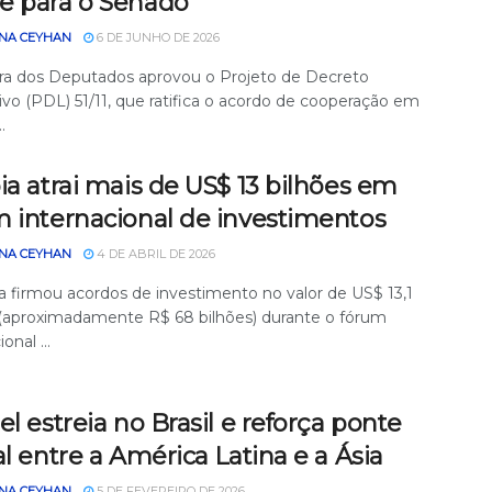
e para o Senado
NA CEYHAN
6 DE JUNHO DE 2026
a dos Deputados aprovou o Projeto de Decreto
ivo (PDL) 51/11, que ratifica o acordo de cooperação em
.
ia atrai mais de US$ 13 bilhões em
m internacional de investimentos
NA CEYHAN
4 DE ABRIL DE 2026
ia firmou acordos de investimento no valor de US$ 13,1
 (aproximadamente R$ 68 bilhões) durante o fórum
onal ...
el estreia no Brasil e reforça ponte
al entre a América Latina e a Ásia
NA CEYHAN
5 DE FEVEREIRO DE 2026