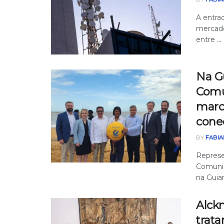
A entra
mercado
entre ...
Na Gu
Comu
marc
conec
BY
FABIA
Represe
Comunica
na Guian
Alck
trata