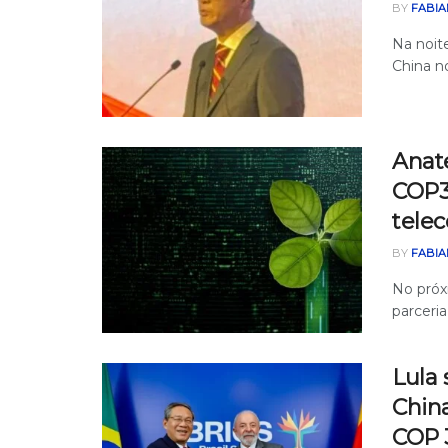
BY
FABIA
Na noite
China no
Anat
COP3
tele
BY
FABIA
No próx
parceri
Lula
China
COP 