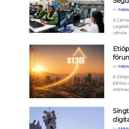
Segu
BY
FABIA
A Câmar
Legislat
ciência ..
Etióp
fóru
BY
FABIA
A Etióp
bilhões
internaci
Singt
digit
BY
FABIA