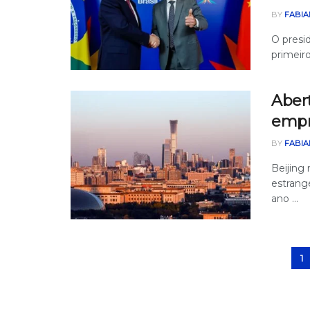
BY
FABIA
O presid
primeiro
Abert
empr
BY
FABIA
Beijing
estrang
ano ...
1