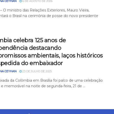
NA CEYHAN
6 DE AGOSTO DE 2026
– O ministro das Relações Exteriores, Mauro Vieira,
ntará o Brasil na cerimônia de posse do novo presidente
mbia celebra 125 anos de
pendência destacando
romissos ambientais, laços históricos
spedida do embaixador
NA CEYHAN
23 DE JULHO DE 2025
xada da Colômbia em Brasília foi palco de uma celebração
 e memorável na noite de segunda-feira, 21 de ...