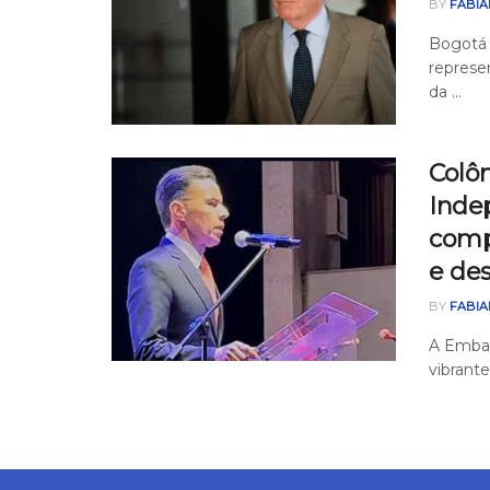
BY
FABIA
Bogotá 
represe
da ...
Colô
Inde
comp
e de
BY
FABIA
A Embai
vibrante