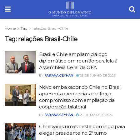
Home
Tag
relações Brasil-Chile
Tag:
relações Brasil-Chile
Brasil e Chile ampliam diálogo
diplomático em reunião paralela à
Assembleia Geral da OEA
BY
FABIANA CEYHAN
25 DE JUNHO DE 2026
Novo embaixador do Chile no Brasil
apresenta credenciais e reforça
compromisso com ampliação da
cooperação bilateral
BY
FABIANA CEYHAN
25 DE MAIO DE 2026
Chile vai às urnas neste domingo para
eleger presidente no 2º turno