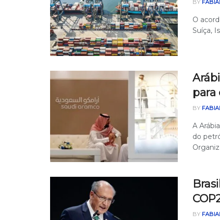
BY
FABIA
O acord
Suíça, I
Arábi
para
BY
FABIA
A Arábi
do petr
Organiz
Brasi
COP
BY
FABIA