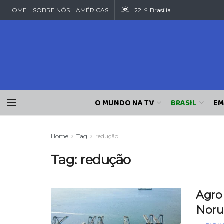
HOME
SOBRE NÓS
AMÉRICAS
22
Brasília
°C
O MUNDO NA TV
BRASIL
EM
Home
Tag
redução
Tag:
redução
Agro 
Noru