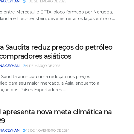
NA CEYHAN
1 DE SETEMBRO DE 2025
o entre Mercosul e EFTA, bloco formado por Noruega,
slândia e Liechtenstein, deve estreitar os laços entre o ...
a Saudita reduz preços do petróleo
 compradores asiáticos
NA CEYHAN
9 DE MARÇO DE 2025
a Saudita anunciou uma redução nos preços
óleo para seu maior mercado, a Ásia, enquanto a
ação dos Países Exportadores ...
l apresenta nova meta climática na
29
NA CEYHAN
13 DE NOVEMBRO DE 2024