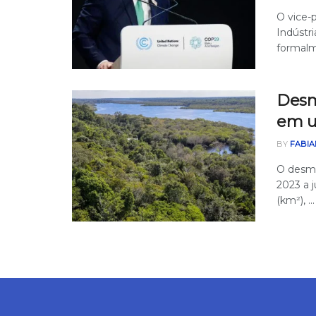
O vice-
Indústri
formalme
Desm
em 
BY
FABIA
O desma
2023 a 
(km²), ...