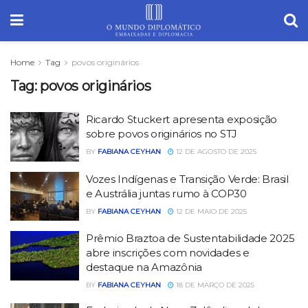
Home
Tag
povos originários
Tag:
povos originários
Ricardo Stuckert apresenta exposição
sobre povos originários no STJ
BY
FABIANA CEYHAN
12 DE AGOSTO DE 2025
Vozes Indígenas e Transição Verde: Brasil
e Austrália juntas rumo à COP30
BY
FABIANA CEYHAN
12 DE MAIO DE 2025
Prêmio Braztoa de Sustentabilidade 2025
abre inscrições com novidades e
destaque na Amazônia
BY
FABIANA CEYHAN
18 DE MARÇO DE 2025