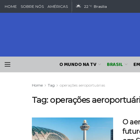
HOME
SOBRE NÓS
AMÉRICAS
22
Brasília
°C
O MUNDO NA TV
BRASIL
EM
Home
Tag
operações aeroportuárias
Tag:
operações aeroportuár
O ae
futur