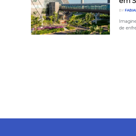
em S
BY
FABIA
Imagine
de enfre