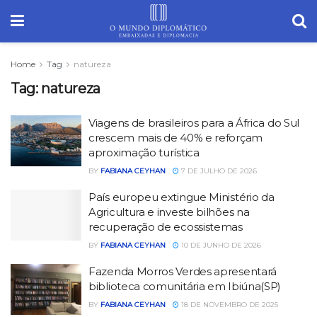
Home
Tag
natureza
Tag:
natureza
Viagens de brasileiros para a África do Sul
crescem mais de 40% e reforçam
aproximação turística
BY
FABIANA CEYHAN
7 DE JULHO DE 2026
País europeu extingue Ministério da
Agricultura e investe bilhões na
recuperação de ecossistemas
BY
FABIANA CEYHAN
10 DE JUNHO DE 2026
Fazenda Morros Verdes apresentará
biblioteca comunitária em Ibiúna(SP)
BY
FABIANA CEYHAN
18 DE NOVEMBRO DE 2025