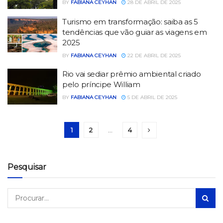
BY
FABIANA CEYHAN
28 DE ABRIL DE 2025
Turismo em transformação: saiba as 5
tendências que vão guiar as viagens em
2025
BY
FABIANA CEYHAN
22 DE ABRIL DE 2025
Rio vai sediar prêmio ambiental criado
pelo príncipe William
BY
FABIANA CEYHAN
5 DE ABRIL DE 2025
1
2
…
4
Pesquisar