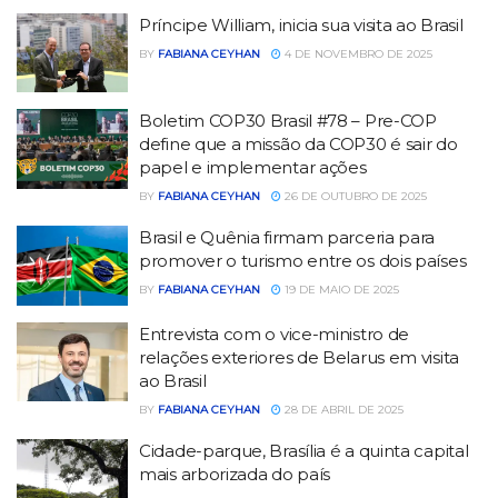
Príncipe William, inicia sua visita ao Brasil
BY
FABIANA CEYHAN
4 DE NOVEMBRO DE 2025
Boletim COP30 Brasil #78 – Pre-COP
define que a missão da COP30 é sair do
papel e implementar ações
BY
FABIANA CEYHAN
26 DE OUTUBRO DE 2025
Brasil e Quênia firmam parceria para
promover o turismo entre os dois países
BY
FABIANA CEYHAN
19 DE MAIO DE 2025
Entrevista com o vice-ministro de
relações exteriores de Belarus em visita
ao Brasil
BY
FABIANA CEYHAN
28 DE ABRIL DE 2025
Cidade-parque, Brasília é a quinta capital
mais arborizada do país