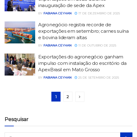
inauguração de sede da Apex
BY
FABIANA CEYHAN
17 DE DEZEMBRO DE 2025
Agronegócio registra recorde de
exportações em setembro; carnes suína
e bovina lideram altas
BY
FABIANA CEYHAN
11 DE OUTUBRO DE 2025
Exportações do agronegócio ganham
impulso com instalação do escritório da
ApexBrasil em Mato Grosso
BY
FABIANA CEYHAN
25 DE SETEMBRO DE 2025
1
2
Pesquisar