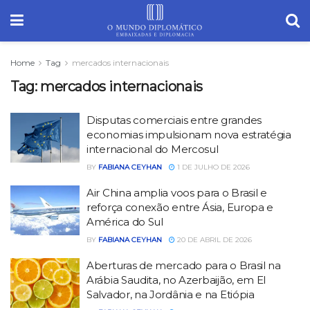
Home
Tag
mercados internacionais
Tag:
mercados internacionais
Disputas comerciais entre grandes
economias impulsionam nova estratégia
internacional do Mercosul
BY
FABIANA CEYHAN
1 DE JULHO DE 2026
Air China amplia voos para o Brasil e
reforça conexão entre Ásia, Europa e
América do Sul
BY
FABIANA CEYHAN
20 DE ABRIL DE 2026
Aberturas de mercado para o Brasil na
Arábia Saudita, no Azerbaijão, em El
Salvador, na Jordânia e na Etiópia