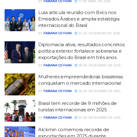
BY
FABIANA CEYHAN
17 DE ABRIL DE 2026
Lula articula reunião com Brics nos
Emirados Árabes e amplia estratégia
internacional do Brasil
BY
FABIANA CEYHAN
24 DE FEVEREIRO DE 2026
Diplomacia ativa, resultados concretos:
política exterior fortalece soberania e
exportações do Brasil em três anos
BY
FABIANA CEYHAN
28 DE DEZEMBRO DE 2025
Mulheres empreendedoras brasileiras
conquistam o mercado internacional
BY
FABIANA CEYHAN
26 DE DEZEMBRO DE 2025
Brasil tem recorde de 9 milhões de
turistas internacionais em 2025
BY
FABIANA CEYHAN
20 DE DEZEMBRO DE 2025
Alckmin comemora recorde de
exportações em 2025 durante