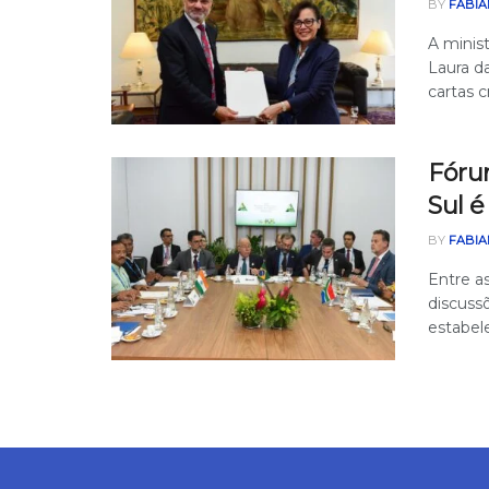
BY
FABIA
A minis
Laura d
cartas c
Fórum
Sul é
BY
FABIA
Entre as
discussõ
estabele