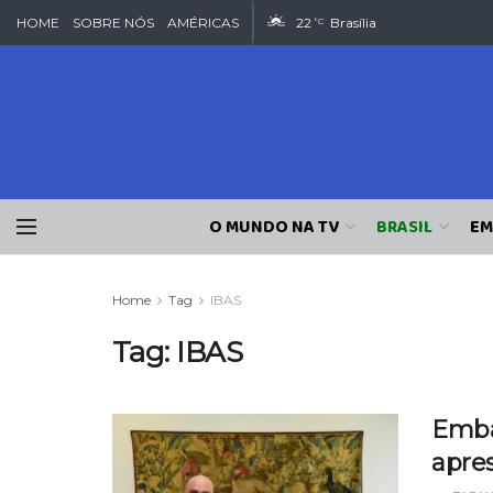
HOME
SOBRE NÓS
AMÉRICAS
22
Brasília
°C
O MUNDO NA TV
BRASIL
EM
Home
Tag
IBAS
Tag:
IBAS
Emba
apre