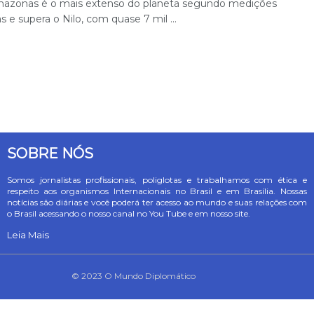
mazonas é o mais extenso do planeta segundo medições
ras e supera o Nilo, com quase 7 mil ...
SOBRE NÓS
Somos jornalistas profissionais, poliglotas e trabalhamos com ética e
respeito aos organismos Internacionais no Brasil e em Brasília. Nossas
notícias são diárias e você poderá ter acesso ao mundo e suas relações com
o Brasil acessando o nosso canal no You Tube e em nosso site.
Leia Mais
© 2023 O Mundo Diplomático