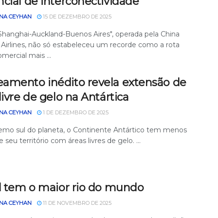
cial de interconectividade
NA CEYHAN
15 DE DEZEMBRO DE 2025
"Shanghai-Auckland-Buenos Aires", operada pela China
 Airlines, não só estabeleceu um recorde como a rota
mercial mais ...
amento inédito revela extensão de
livre de gelo na Antártica
NA CEYHAN
1 DE DEZEMBRO DE 2025
emo sul do planeta, o Continente Antártico tem menos
 seu território com áreas livres de gelo. ...
il tem o maior rio do mundo
NA CEYHAN
11 DE NOVEMBRO DE 2025