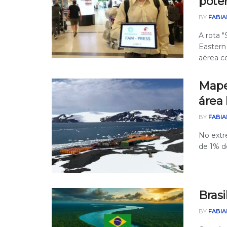
poten
BY
FABIA
A rota 
Eastern
aérea co
Mape
área 
BY
FABIA
No extr
de 1% de
Bras
BY
FABIA