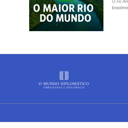
O rio A
brasilei