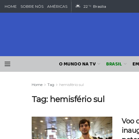
HOME
SOBRE NÓS
AMÉRICAS
22
Brasília
°C
O MUNDO NA TV
BRASIL
EM
Home
Tag
hemisfério sul
Tag:
hemisfério sul
Voo 
inau